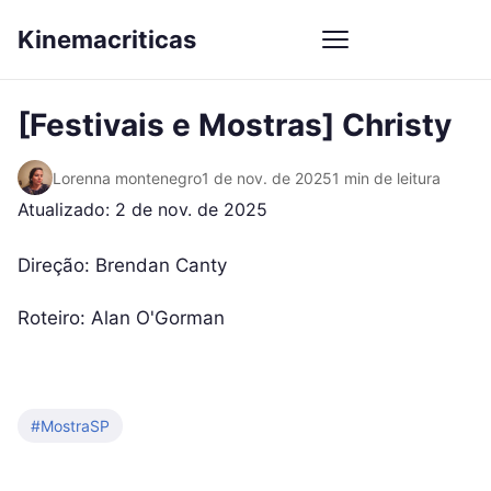
Kinemacriticas
[Festivais e Mostras] Christy
Lorenna montenegro
1 de nov. de 2025
1 min de leitura
Atualizado: 2 de nov. de 2025
Direção: Brendan Canty
Roteiro: Alan O'Gorman
#MostraSP