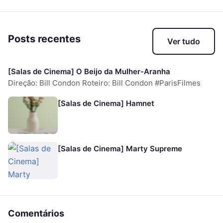
Posts recentes
Ver tudo
[Salas de Cinema] O Beijo da Mulher-Aranha
Direção: Bill Condon Roteiro: Bill Condon #ParisFilmes
[Salas de Cinema] Hamnet
[Salas de Cinema] Marty Supreme
Comentários