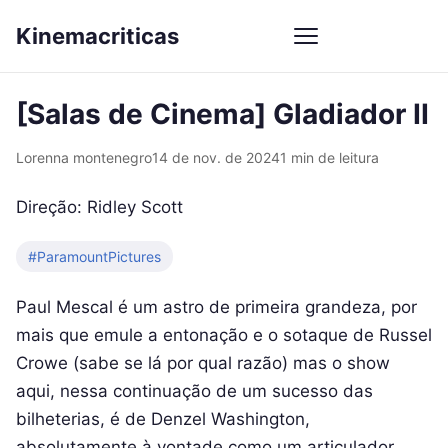
Kinemacriticas
[Salas de Cinema] Gladiador II
Lorenna montenegro
14 de nov. de 2024
1 min de leitura
Direção: Ridley Scott
#ParamountPictures
Paul Mescal é um astro de primeira grandeza, por
mais que emule a entonação e o sotaque de Russel
Crowe (sabe se lá por qual razão) mas o show
aqui, nessa continuação de um sucesso das
bilheterias, é de Denzel Washington,
absolutamente à vontade como um articulador