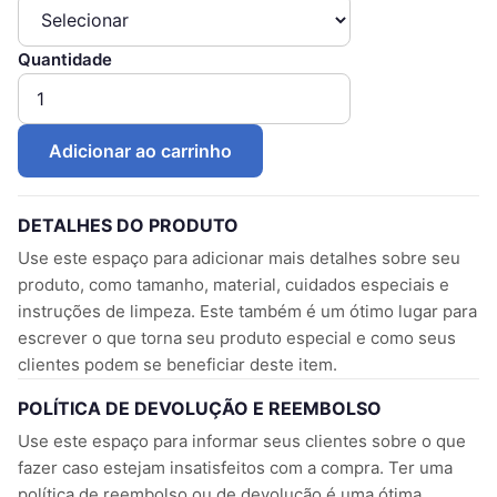
Quantidade
Adicionar ao carrinho
DETALHES DO PRODUTO
Use este espaço para adicionar mais detalhes sobre seu
produto, como tamanho, material, cuidados especiais e
instruções de limpeza. Este também é um ótimo lugar para
escrever o que torna seu produto especial e como seus
clientes podem se beneficiar deste item.
POLÍTICA DE DEVOLUÇÃO E REEMBOLSO
Use este espaço para informar seus clientes sobre o que
fazer caso estejam insatisfeitos com a compra. Ter uma
política de reembolso ou de devolução é uma ótima