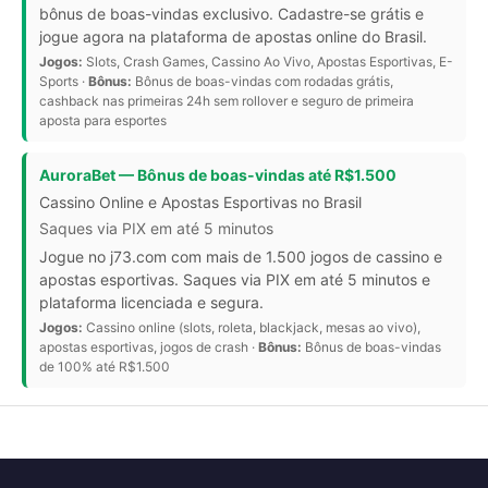
bônus de boas-vindas exclusivo. Cadastre-se grátis e
jogue agora na plataforma de apostas online do Brasil.
Jogos:
Slots, Crash Games, Cassino Ao Vivo, Apostas Esportivas, E-
Sports ·
Bônus:
Bônus de boas-vindas com rodadas grátis,
cashback nas primeiras 24h sem rollover e seguro de primeira
aposta para esportes
AuroraBet — Bônus de boas-vindas até R$1.500
Cassino Online e Apostas Esportivas no Brasil
Saques via PIX em até 5 minutos
Jogue no j73.com com mais de 1.500 jogos de cassino e
apostas esportivas. Saques via PIX em até 5 minutos e
plataforma licenciada e segura.
Jogos:
Cassino online (slots, roleta, blackjack, mesas ao vivo),
apostas esportivas, jogos de crash ·
Bônus:
Bônus de boas-vindas
de 100% até R$1.500